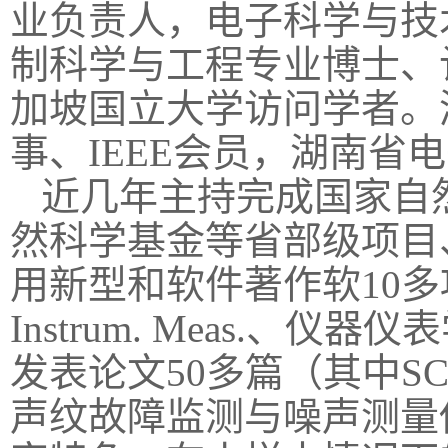
业负责人，
电子
科学与技
制科学
与工程专业
博士、
加坡国立大学访问学者。
事、
IEEE
会员，
湖南省电
近几年主持完成国家自
然科学基金等省部级项目
用新型和软件著作软
10
多
Instrum. Meas.
、仪器仪表
发表论文
5
0
多篇（其中
SC
声纹
故障监测与噪声测量