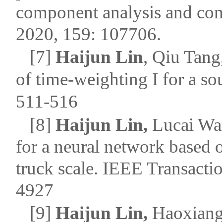
component analysis and co
2020, 159:
107706.
[7]
Haijun Lin
,
Qiu Tang
of time-weighting I for a so
511
-
516
[8]
Haijun Lin,
Lucai Wan
for a neural network based o
truck scale.
IEEE Transaction
4927
[9]
Haijun Lin,
Haoxiang,