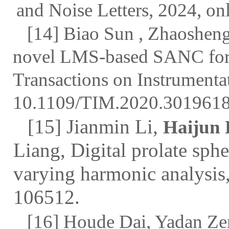
and Noise Letters, 2024, onl
[
14] Biao Sun , Zhaoshen
novel LMS-based SANC for 
Transactions on Instrument
10.1109/TIM.2020.301961
[15] Jianmin Li,
Haijun 
Liang, Digital prolate sph
varying harmonic analysis
106512.
[16] Houde Dai, Yadan Z