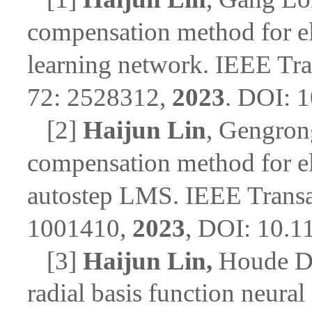
compensation method for
e
learning network.
IEEE Tra
72: 2528312,
2023
. DOI: 
[2]
Haijun Lin
,
Gengrong
compensation method for ele
autostep LMS.
IEEE Transa
1001410,
2023
, DOI: 10.
[3]
Haijun Lin,
Houde Da
radial basis function neur