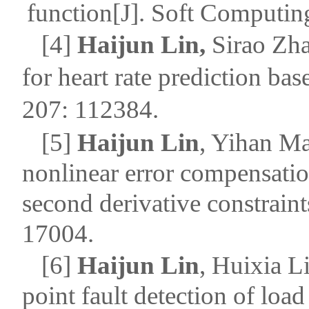
function[J].
Soft Computin
[4]
Haijun Lin,
Sirao Zha
for heart rate prediction 
207: 112384.
[
5
]
Haijun Lin
, Yihan M
nonlinear error compensatio
second derivative constraint
17004.
[6]
Haijun Lin
, Huixia 
point fault detection of load