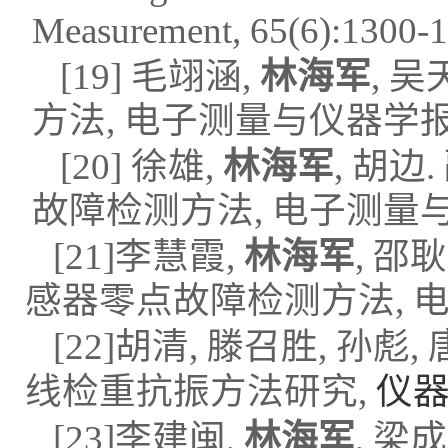
Measurement
, 65(6):1300-
[1
9
]
毛翊涵
,
林海军
,
吴
方法
,
电子
测量与仪器学
[
20
]
徐雄
,
林海军
,
胡
边
.
故障检测方法
,
电子
测量
[21]
李慧霞
,
林海军
,
邵耿
感器零点故障检测方法
,
[
22]
胡清
,
滕召胜
,
孙彪
,
线检重抗振方法研究
,
仪
[
23]
李建闽
,
林海军
,
梁成