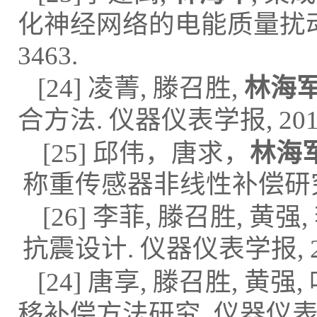
化神经网络的电能质量扰
3463.
[
24]
凌菁
,
滕召胜
,
林海
合方法
.
仪器仪表学报
,
201
[25]
邱伟，唐求，
林海
称重传感器非线性补偿研
[
26]
李菲
,
滕召胜
,
黄强
,
抗震设计
.
仪器仪表学报
,
[
24]
唐享
,
滕召胜
,
黄强
,
移补偿方法研究
,
仪器仪