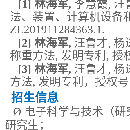
[1]
林海军
,
李
慧霞
,
汪
法
、
装置、计算机设备
ZL
201911284363.1.
[
2
]
林海军
,
汪鲁才
,
杨
称重方法
,
发明专利
,
授
[
3
]
林海军
,
汪鲁才
,
杨
方法
,
发明专利，授权号
招生信息
Ø
电子科学与技术（研
研究生；