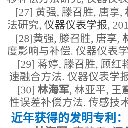
[
27]
黄强
,
滕召胜
,
唐享
,
法研究
,
仪器仪表学报
,
201
[28]
黄强
,
滕召胜
,
唐享
,
度影响与补偿
.
仪器仪表
[29]
蒋婷
,
滕召胜
,
顾红
速融合方法
.
仪器仪表学
[
30
]
林海军
,
林亚平
,
王
性误差补偿方法
.
传感技
近年获得的发明专利：