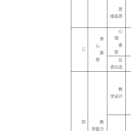
思
维品质
心
理
身
素
心
三
质
素
质
仪
表仪态
教
学设计
四
教
学能力