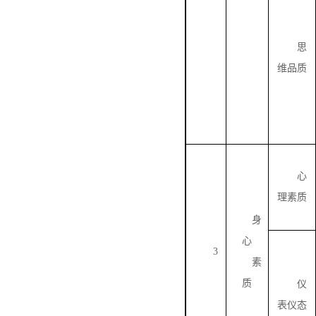
思
维品质
心
理素质
身
心
3
素
质
仪
表仪态