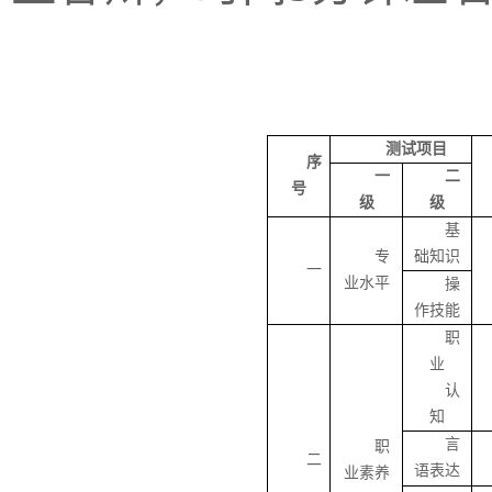
测试项目
序
一
二
号
级
级
基
专
础知识
一
业水平
操
作技能
职
业
认
知
言
职
二
语表达
业素养