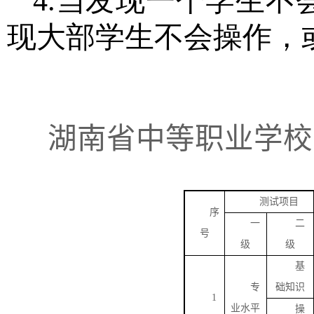
4.当发现一个学生
现大部学生不会操作，
湖南省中等职业学校
测试项目
序
一
二
号
级
级
基
专
础知识
1
业水平
操