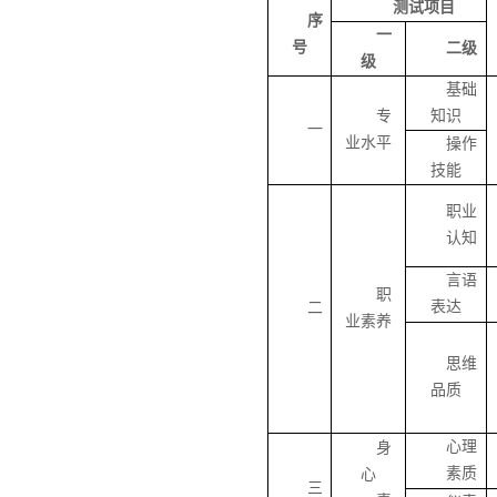
测试项目
序
一
号
二级
级
基础
专
知识
一
业水平
操作
技能
职业
认知
言语
职
表达
二
业素养
思维
品质
心理
身
素质
心
三